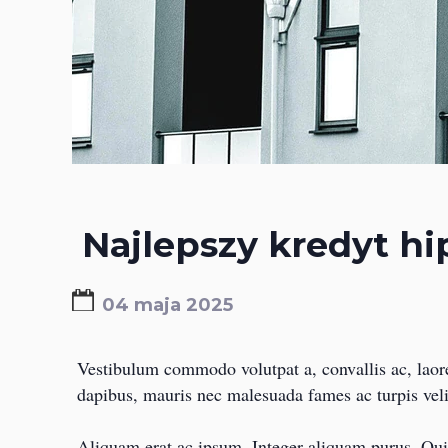
Najlepszy kredyt h
04 maja 2025
Vestibulum commodo volutpat a, convallis ac, laore
dapibus, mauris nec malesuada fames ac turpis velit
Aliquam erat ac ipsum. Integer aliquam purus. Quis