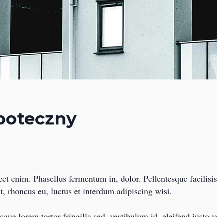
ipoteczny
et enim. Phasellus fermentum in, dolor. Pellentesque facilisi
, rhoncus eu, luctus et interdum adipiscing wisi.
que lorem tortor fringilla sed, vestibulum id, eleifend justo 