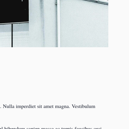
s. Nulla imperdiet sit amet magna. Vestibulum
vel bibendum sapien massa ac turpis faucibus orci